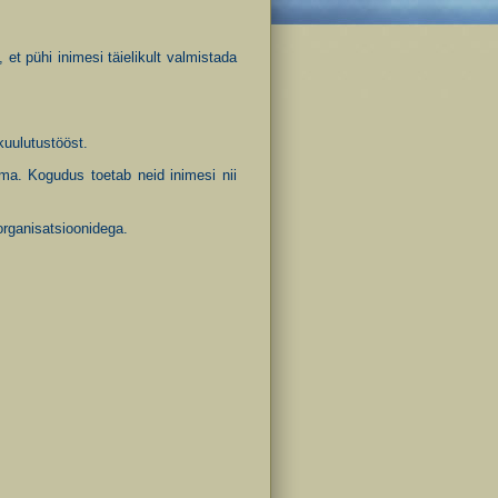
 pühi inimesi täielikult valmistada
kuulutustööst.
a. Kogudus toetab neid inimesi nii
organisatsioonidega.