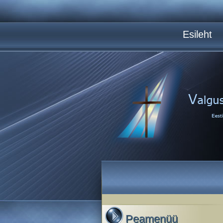
Esileht
Peamenüü