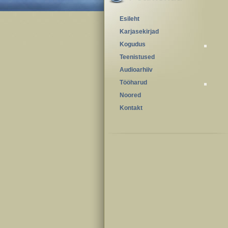
Esileht
Karjasekirjad
Kogudus
Teenistused
Audioarhiiv
Tööharud
Noored
Kontakt