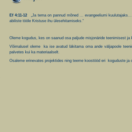
Ef 4:11-12
„Ja tema on pannud mõned … evangeeliumi kuulutajaks…, et
abiliste tööle Kristuse ihu ülesehitamiseks.“
Oleme kogudus, kes on saanud osa paljude misjonäride teenimisest ja 
Võimalusel oleme ka ise avatud läkitama oma ande väljapoole teenim
palvetes kui ka materiaalselt.
Osaleme erinevates projektides ning teeme koostööd eri koguduste ja 