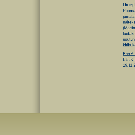
Liturg
Roomas
jumalat
näitek
(Marti
loetak
usutun
kiriku
Enn A
EELK P
19.11.