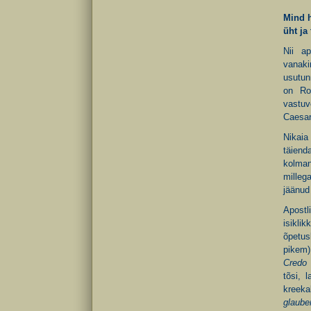
Mind h
üht ja
Nii ap
vanaki
usutun
on Roo
vastuv
Caesari
Nikaia
täiend
kolman
milleg
jäänud
Apostl
isikli
õpetus
pikem)
Credo
tõsi, 
kreeka
glaub