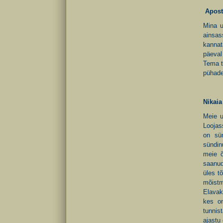
Aposte
Mina u
ainsas
kannat
päeval
Tema t
pühade
Nikaia
Meie u
Loojas
on sün
sündin
meie õ
saanud
üles t
mõistm
Elavak
kes on
tunnis
ajastu 