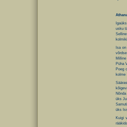
Athan
Igaüks
usku t
Selli
kolmik
Isa on
võrdse
Millin
Püha V
Poeg o
kolme 
Sääras
kõigevä
Nõnda 
üks Ju
Samuti
üks Is
Kuigi 
rääkid