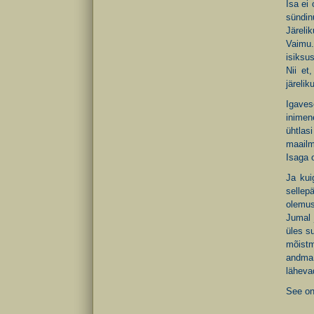
Isa ei
sündin
Järeli
Vaimu.
isiksu
Nii et
järeli
Igaves
inimen
ühtlas
maailm
Isaga 
Ja kui
sellep
olemus
Jumal 
üles s
mõistm
andma 
läheva
See on 