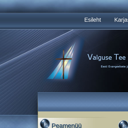
Esileht
Karja
Peamenüü