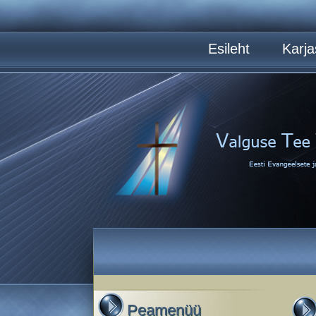
Esileht
Karja
Peamenüü