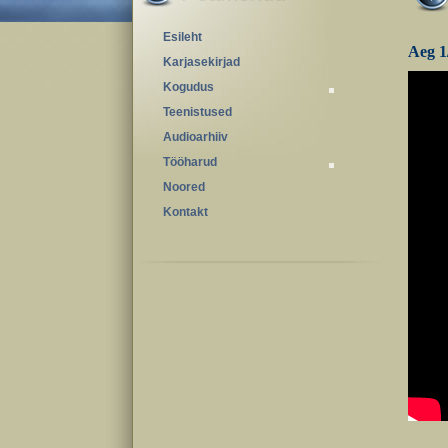
Esileht
Aeg 1
Karjasekirjad
Kogudus
Teenistused
Audioarhiiv
Tööharud
Noored
Kontakt