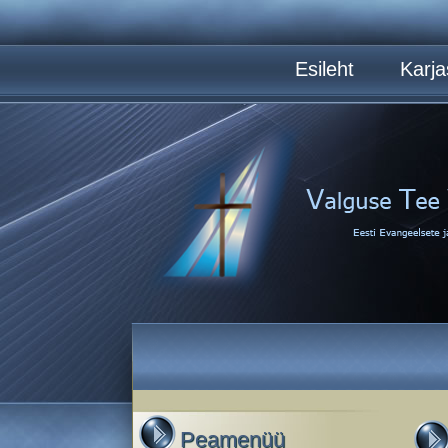
Esileht
Karja
Peamenüü