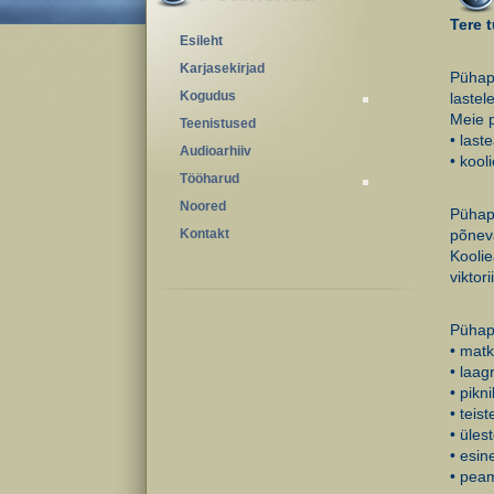
Tere 
Esileht
Karjasekirjad
Pühapä
Kogudus
lastel
Meie 
Teenistused
• last
Audioarhiiv
• kooli
Tööharud
Noored
Pühapä
Kontakt
põnev
Kooli
viktori
Pühapä
• mat
• laag
• pikn
• teis
• üles
• esi
• peam