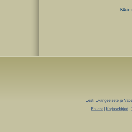
Küsimu
Eesti Evangeelsete ja Vaba
Esileht
|
Karjasekirjad
|